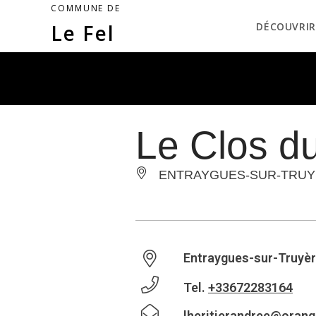
COMMUNE DE
Le Fel
DÉCOUVRIR
Le Clos d
ENTRAYGUES-SUR-TRUY
Entraygues-sur-Truyè
Tel.
+33672283164
lheritierandree@orang