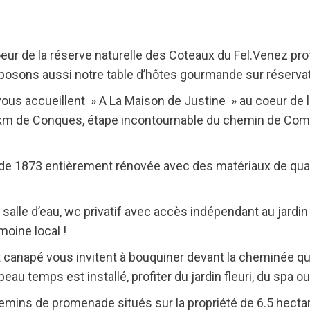
r de la réserve naturelle des Coteaux du Fel.Venez profi
posons aussi notre table d’hôtes gourmande sur réservat
ous accueillent » A La Maison de Justine » au coeur de l
 20km de Conques, étape incontournable du chemin de Comp
 1873 entièrement rénovée avec des matériaux de quali
lle d’eau, wc privatif avec accès indépendant au jardin
oine local !
et canapé vous invitent à bouquiner devant la cheminée q
beau temps est installé, profiter du jardin fleuri, du spa ou
mins de promenade situés sur la propriété de 6.5 hecta